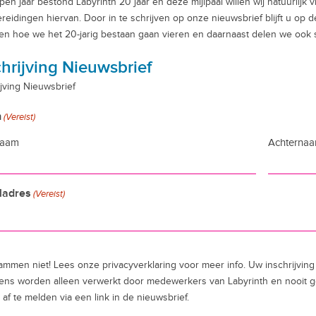
pen jaar bestond Labyrinth 20 jaar en deze mijlpaal willen wij natuurlijk
reidingen hiervan. Door in te schrijven op onze nieuwsbrief blijft u op 
len hoe we het 20-jarig bestaan gaan vieren en daarnaast delen we ook
chrijving Nieuwsbrief
ijving Nieuwsbrief
m
(Vereist)
naam
Achterna
ladres
(Vereist)
mmen niet! Lees onze privacyverklaring voor meer info. Uw inschrijving b
ns worden alleen verwerkt door medewerkers van Labyrinth en nooit g
 af te melden via een link in de nieuwsbrief.