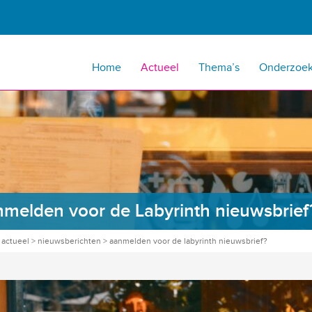
Home
Actueel
Thema’s
Onderzoe
melden voor de Labyrinth nieuwsbrief
>
actueel
>
nieuwsberichten
>
aanmelden voor de labyrinth nieuwsbrief?