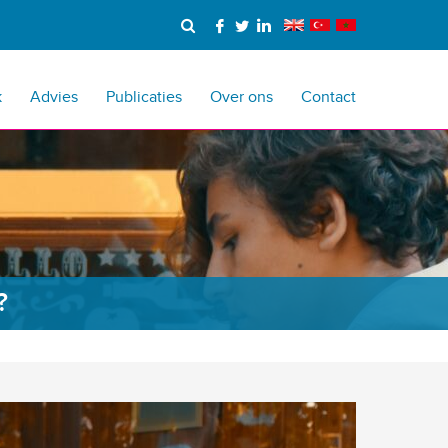
k
Advies
Publicaties
Over ons
Contact
?