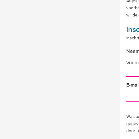
Afgelo
voorbe
wij de
Ins
Inschr
Naa
Voor
E-mai
We spa
gegeve
door u