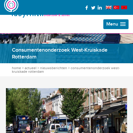
Menu
Consumentenonderzoek West-Kruiskade
Rotterdam
home
>
actueel
>
nieuwsberichten
>
consumentenonderzoek west-
kruiskade rotterdam