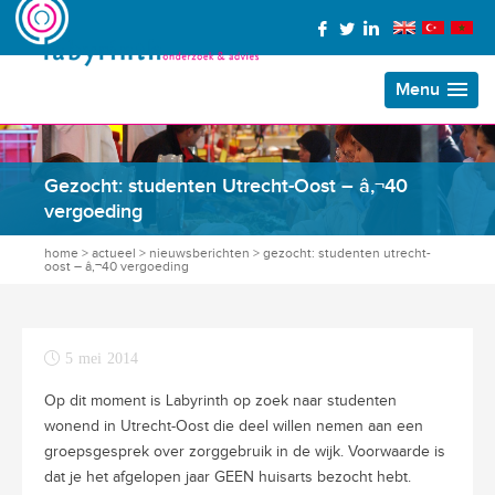
Menu
Gezocht: studenten Utrecht-Oost – â‚¬40
vergoeding
home
>
actueel
>
nieuwsberichten
>
gezocht: studenten utrecht-
oost – â‚¬40 vergoeding
5 mei 2014
Op dit moment is Labyrinth op zoek naar studenten
wonend in Utrecht-Oost die deel willen nemen aan een
groepsgesprek over zorggebruik in de wijk. Voorwaarde is
dat je het afgelopen jaar GEEN huisarts bezocht hebt.