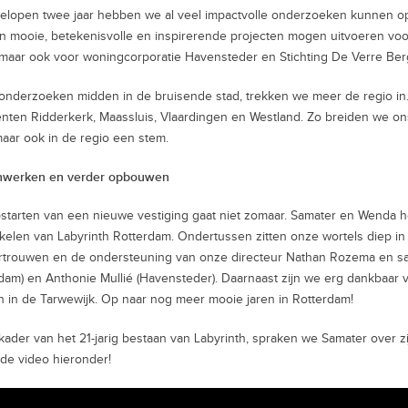
elopen twee jaar hebben we al veel impactvolle onderzoeken kunnen o
 mooie, betekenisvolle en inspirerende projecten mogen uitvoeren v
maar ook voor woningcorporatie Havensteder en Stichting De Verre Ber
onderzoeken midden in de bruisende stad, trekken we meer de regio i
ten Ridderkerk, Maassluis, Vlaardingen en Westland. Zo breiden we ons
maar ook in de regio een stem.
werken en verder opbouwen
starten van een nieuwe vestiging gaat niet zomaar. Samater en Wenda 
kelen van Labyrinth Rotterdam. Ondertussen zitten onze wortels diep i
rtrouwen en de ondersteuning van onze directeur Nathan Rozema en s
dam) en Anthonie Mullié (Havensteder). Daarnaast zijn we erg dankbaar 
 in de Tarwewijk. Op naar nog meer mooie jaren in Rotterdam!
 kader van het 21-jarig bestaan van Labyrinth, spraken we Samater over z
 de video hieronder!