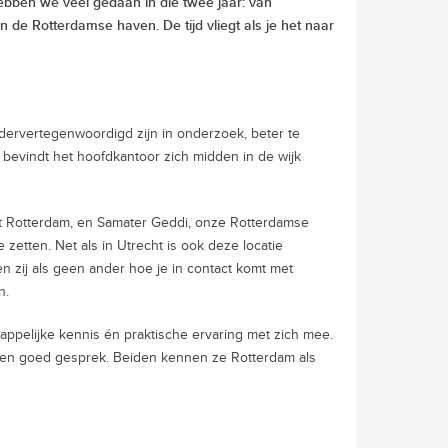
ebben we veel gedaan in die twee jaar: van
de Rotterdamse haven. De tijd vliegt als je het naar
dervertegenwoordigd zijn in onderzoek, beter te
m bevindt het hoofdkantoor zich midden in de wijk
t Rotterdam, en Samater Geddi, onze Rotterdamse
 zetten. Net als in Utrecht is ook deze locatie
n zij als geen ander hoe je in contact komt met
n.
ppelijke kennis én praktische ervaring met zich mee.
een goed gesprek. Beiden kennen ze Rotterdam als