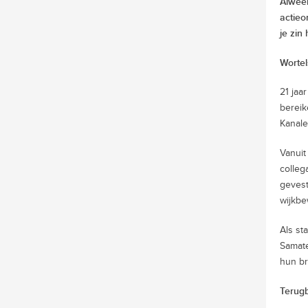
Alweer
actieo
je zin 
Wortel
21 jaa
bereik
Kanale
Vanuit
colleg
gevest
wijkbe
Als st
Samate
hun br
Terugb