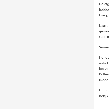
De afg
hebben
Haag, 
Naast 
gemeen
stad, 
Samen
Het op
ontwik
het ve
Rotter
midden
In het
Bekijk