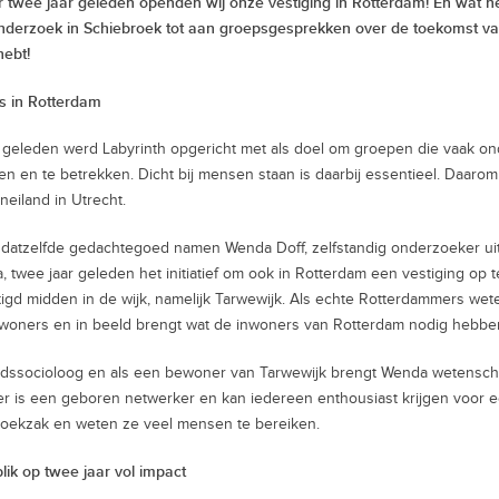
 twee jaar geleden openden wij onze vestiging in Rotterdam! En wat h
nderzoek in Schiebroek tot aan groepsgesprekken over de toekomst van 
hebt!
s in Rotterdam
r geleden werd Labyrinth opgericht met als doel om groepen die vaak on
en en te betrekken. Dicht bij mensen staan is daarbij essentieel. Daaro
neiland in Utrecht.
 datzelfde gedachtegoed namen Wenda Doff, zelfstandig onderzoeker ui
a, twee jaar geleden het initiatief om ook in Rotterdam een vestiging op te
igd midden in de wijk, namelijk Tarwewijk. Als echte Rotterdammers wete
woners en in beeld brengt wat de inwoners van Rotterdam nodig hebbe
adssocioloog en als een bewoner van Tarwewijk brengt Wenda wetenscha
r is een geboren netwerker en kan iedereen enthousiast krijgen voor 
oekzak en weten ze veel mensen te bereiken.
lik op twee jaar vol impact