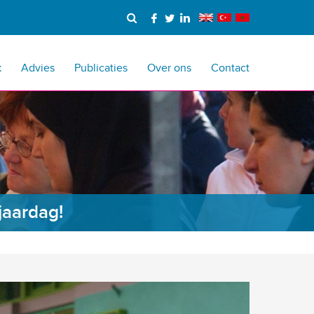
k
Advies
Publicaties
Over ons
Contact
jaardag!