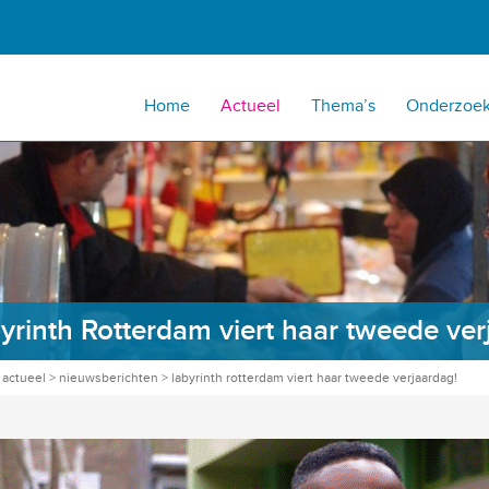
Home
Actueel
Thema’s
Onderzoe
yrinth Rotterdam viert haar tweede ver
>
actueel
>
nieuwsberichten
>
labyrinth rotterdam viert haar tweede verjaardag!