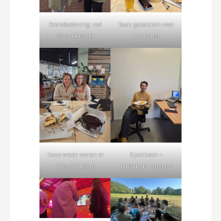
Brandoefening: red
Taart gebakken voor
de spekkoek!
het team!
Deze week waren er
Spekkoek +
zelfs 3 jarigen!
Labyrinth = snel op