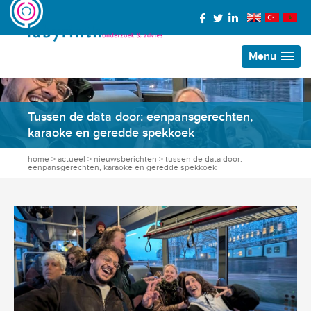
Menu
Tussen de data door: eenpansgerechten,
karaoke en geredde spekkoek
home
>
actueel
>
nieuwsberichten
>
tussen de data door:
eenpansgerechten, karaoke en geredde spekkoek