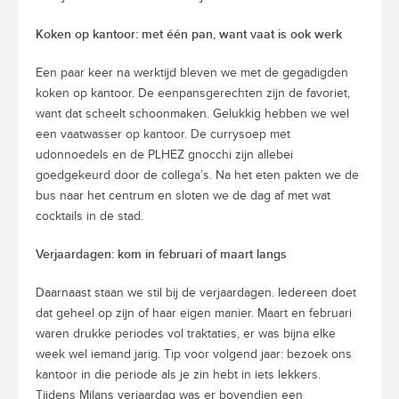
Koken op kantoor: met één pan, want vaat is ook werk
Een paar keer na werktijd bleven we met de gegadigden
koken op kantoor. De eenpansgerechten zijn de favoriet,
want dat scheelt schoonmaken. Gelukkig hebben we wel
een vaatwasser op kantoor. De currysoep met
udonnoedels en de PLHEZ gnocchi zijn allebei
goedgekeurd door de collega’s. Na het eten pakten we de
bus naar het centrum en sloten we de dag af met wat
cocktails in de stad.
Verjaardagen: kom in februari of maart langs
Daarnaast staan we stil bij de verjaardagen. Iedereen doet
dat geheel op zijn of haar eigen manier. Maart en februari
waren drukke periodes vol traktaties, er was bijna elke
week wel iemand jarig. Tip voor volgend jaar: bezoek ons
kantoor in die periode als je zin hebt in iets lekkers.
Tijdens Milans verjaardag was er bovendien een