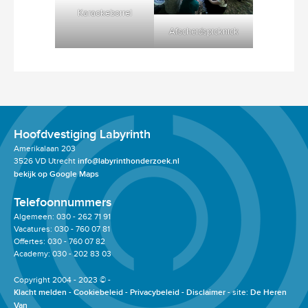
Karaokeborrel
Afscheidspicknick
Hoofdvestiging Labyrinth
Amerikalaan 203
3526 VD Utrecht
info@labyrinthonderzoek.nl
bekijk op Google Maps
Telefoonnummers
Algemeen: 030 - 262 71 91
Vacatures: 030 - 760 07 81
Offertes: 030 - 760 07 82
Academy: 030 - 202 83 03
Copyright 2004 - 2023 © -
Klacht melden
Cookiebeleid
Privacybeleid
Disclaimer
site:
De Heren
Van