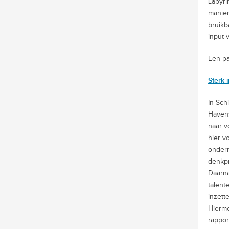
Labyri
manier
bruikb
input 
Een pa
Sterk 
In Sch
Havens
naar v
hier v
ondern
denkpr
Daarna
talent
inzett
Hierme
rappor