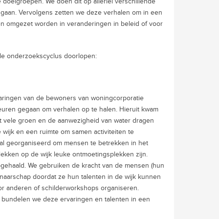
 doelgroepen. We doen dit op allerlei verschillende
gaan. Vervolgens zetten we deze verhalen om in een
n omgezet worden in veranderingen in beleid of voor
ele onderzoekscyclus doorlopen:
aringen van de bewoners van woningcorporatie
deuren gegaan om verhalen op te halen. Hieruit kwam
t vele groen en de aanwezigheid van water dragen
e wijk en een ruimte om samen activiteiten te
al georganiseerd om mensen te betrekken in het
ekken op de wijk leuke ontmoetingsplekken zijn.
opgehaald. We gebruiken de kracht van de mensen (hun
enaarschap doordat ze hun talenten in de wijk kunnen
or anderen of schilderworkshops organiseren.
k bundelen we deze ervaringen en talenten in een