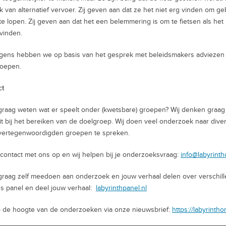
k van alternatief vervoer. Zij geven aan dat ze het niet erg vinden om 
te lopen. Zij geven aan dat het een belemmering is om te fietsen als h
 vinden.
gens hebben we op basis van het gesprek met beleidsmakers adviezen o
roepen.
ct
 graag weten wat er speelt onder (kwetsbare) groepen? Wij denken gra
it bij het bereiken van de doelgroep. Wij doen veel onderzoek naar diver
vertegenwoordigden groepen te spreken.
ontact met ons op en wij helpen bij je onderzoeksvraag:
info@labyrint
 graag zelf meedoen aan onderzoek en jouw verhaal delen over verschi
s panel en deel jouw verhaal:
labyrinthpanel.nl
op de hoogte van de onderzoeken via onze nieuwsbrief:
https://labyrinth