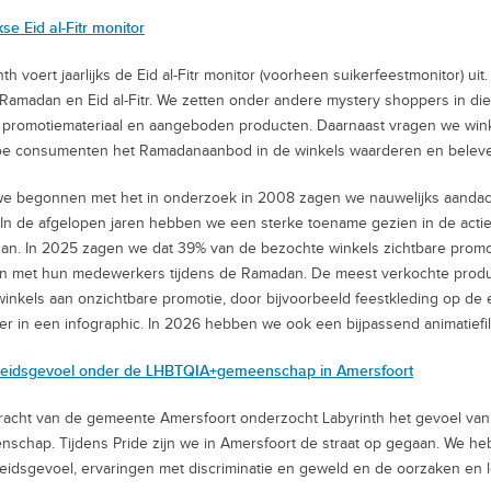
kse Eid al-Fitr monitor
nth voert jaarlijks de Eid al-Fitr monitor (voorheen suikerfeestmonitor) 
Ramadan en Eid al-Fitr. We zetten onder andere mystery shoppers in di
, promotiemateriaal en aangeboden producten. Daarnaast vragen we win
oe consumenten het Ramadanaanbod in de winkels waarderen en belev
e begonnen met het in onderzoek in 2008 zagen we nauwelijks aandacht v
 In de afgelopen jaren hebben we een sterke toename gezien in de actie
n. In 2025 zagen we dat 39% van de bezochte winkels zichtbare promo
 met hun medewerkers tijdens de Ramadan. De meest verkochte produc
inkels aan onzichtbare promotie, door bijvoorbeeld feestkleding op de
r in een infographic. In 2026 hebben we ook een bijpassend animatiefil
gheidsgevoel onder de LHBTQIA+gemeenschap in Amersfoort
racht van de gemeente Amersfoort onderzocht Labyrinth het gevoel van
schap. Tijdens Pride zijn we in Amersfoort de straat op gegaan. We 
heidsgevoel, ervaringen met discriminatie en geweld en de oorzaken en l