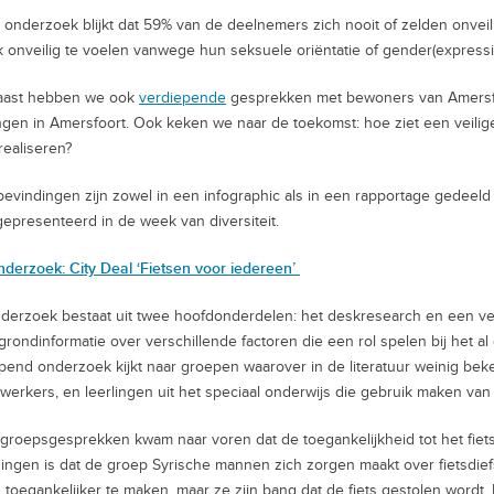
t onderzoek blijkt dat 59% van de deelnemers zich nooit of zelden onvei
k onveilig te voelen vanwege hun seksuele oriëntatie of gender(expressi
aast hebben we ook
verdiepende
gesprekken met bewoners van Amersfo
ngen in Amersfoort. Ook keken we naar de toekomst: hoe ziet een veilig
 realiseren?
evindingen zijn zowel in een infographic als in een rapportage gedee
t gepresenteerd in de week van diversiteit.
nderzoek: City Deal ‘Fietsen voor iedereen’
derzoek bestaat uit twee hoofdonderdelen: het deskresearch en een v
grondinformatie over verschillende factoren die een rol spelen bij het al
pend onderzoek kijkt naar groepen waarover in de literatuur weinig be
werkers, en leerlingen uit het speciaal onderwijs die gebruik maken va
 groepsgesprekken kwam naar voren dat de toegankelijkheid tot het fiet
ingen is dat de groep Syrische mannen zich zorgen maakt over fietsdiefsta
n toegankelijker te maken, maar ze zijn bang dat de fiets gestolen word