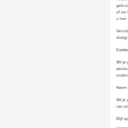
gebrui
of om 
u hier
Vervol
doelg
Conta
Wil je
aanslu
onder
Neem c
Wil je
van on
Blijf 