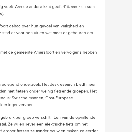
lig voelt. Aan de andere kant geeft 41% aan zich soms
e).
ort gehad over hun gevoel van veiligheid en
e stad er voor hen uit en wat moet er gebeuren om
ld met de gemeente Amersfoort en vervolgens hebben
erediepend onderzoek. Het deskresearch biedt meer
 dan niet fietsen onder weinig fietsende groepen. Het
kend is: Syrische mannen, Oost-Europese
n leerlingenvervoer.
sgebruik per groep verschilt. Een van de opvallende
l. Ze willen liever een elektrische fiets om het
t. Hierdoor fietsen ze minder gauw en maken ze eerder