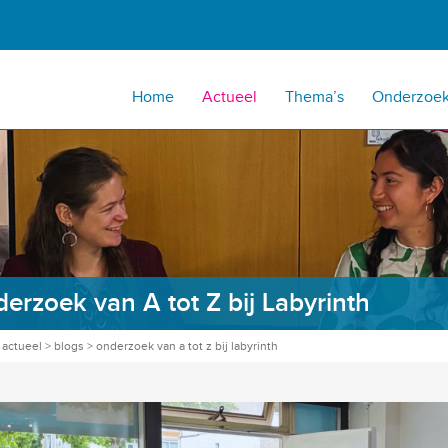
Home
Actueel
Thema’s
Onderzoe
erzoek van A tot Z bij Labyrinth
>
actueel
>
blogs
>
onderzoek van a tot z bij labyrinth