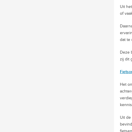
Uit he
of vaa
Daarn
ervari
dat te
Deze b
zij di
Fietso
Het on
achter
verdie
kennis
Uit de
bevind
fietse