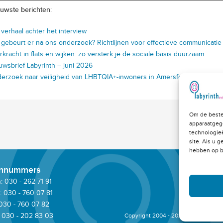
uwste berichten
:
 verhaal achter het interview
 gebeurt er na ons onderzoek? Richtlijnen voor effectieve communicatie
rkracht in flats en wijken: zo versterk je de sociale basis duurzaam
uwsbrief Labyrinth – juni 2026
erzoek naar veiligheid van LHBTQIA+-inwoners in Amersfoort
Om de beste
apparaatgeg
technologie
site. Als u 
hebben op b
onnummers
 030 - 262 71 91
: 030 - 760 07 81
 030 - 760 07 82
 030 - 202 83 03
Copyright 2004 - 2023 © -
Klacht me