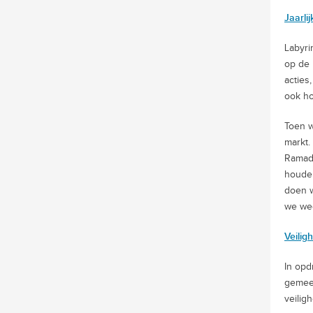
Jaarlij
Labyri
op de 
acties
ook h
Toen w
markt.
Ramada
houden
doen w
we wee
Veili
In opd
gemeen
veilig