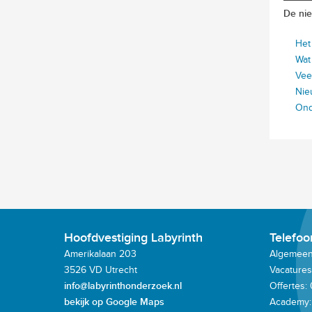
De nie
Het
Wat
Vee
Nie
Ond
Hoofdvestiging Labyrinth
Telefo
Amerikalaan 203
Algemeen:
3526 VD Utrecht
Vacatures
info@labyrinthonderzoek.nl
Offertes:
bekijk op Google Maps
Academy: