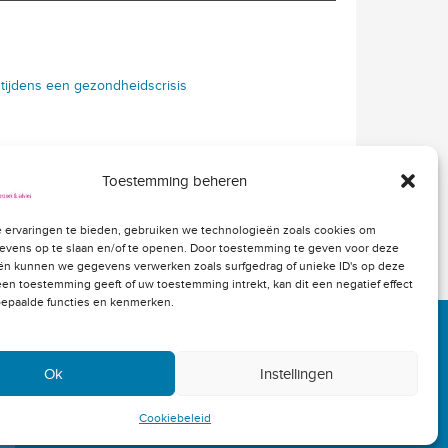
 tijdens een gezondheidscrisis
Toestemming beheren
 ervaringen te bieden, gebruiken we technologieën zoals cookies om
evens op te slaan en/of te openen. Door toestemming te geven voor deze
ën kunnen we gegevens verwerken zoals surfgedrag of unieke ID's op deze
geen toestemming geeft of uw toestemming intrekt, kan dit een negatief effect
epaalde functies en kenmerken.
Ok
Instellingen
Cookiebeleid
lden
Cookiebeleid
Privacybeleid
Disclaimer
site:
De Heren Van