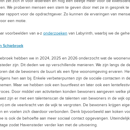
nth zet zich in voor iedereen en nog een beetje meer voor de kwetsbare
en. We proberen mensen een stem te geven door met ze in gesprek te 
aar rapport voor de opdrachtgever. Zo kunnen de ervaringen van mense
voor een motie.
ar voorbeelden van a-z
onderzoeken
van Labyrinth, waarbij we de geh
in Schiebroek
iebroek hebben we in 2024, 2025 en 2026 onderzocht wat de woonerv
teder zijn. Dit deden we op verschillende manieren. We zijn langs de 
oren dat de bewoners de buurt als een fijne woonomgeving ervaren. He
olgens hen aan bij. Enkele verbeterpunten zijn de sociale contacten in d
emen. Maar we hebben ook een buurtfeest en later ook een lentefestiv
oces. Door middel van activiteiten konden bewoners aangeven welke pl
ast zijn er met een talentenscan de talenten van bewoners in de wijk 
en) om de veerkracht van de wijk te vergroten. De bewoners krijgen eig
en en voelen zich daardoor verbonden. Denk bijvoorbeeld aan koken vo
e is ook de behoefte aan meer sociaal contact opgevangen. Uiteindelij
tage zodat Havensteder verder kan met de uitvoering.