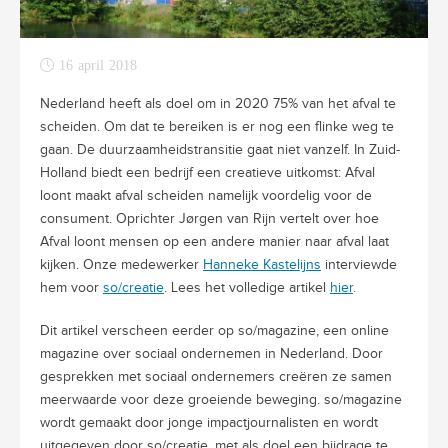
16 april 2018
Nederland heeft als doel om in 2020 75% van het afval te
scheiden. Om dat te bereiken is er nog een flinke weg te
gaan. De duurzaamheidstransitie gaat niet vanzelf. In Zuid-
Holland biedt een bedrijf een creatieve uitkomst: Afval
loont maakt afval scheiden namelijk voordelig voor de
consument. Oprichter Jørgen van Rijn vertelt over hoe
Afval loont mensen op een andere manier naar afval laat
kijken. Onze medewerker
Hanneke Kastelijns
interviewde
hem voor
so/creatie
. Lees het volledige artikel
hier
.
Dit artikel verscheen eerder op so/magazine, een online
magazine over sociaal ondernemen in Nederland. Door
gesprekken met sociaal ondernemers creëren ze samen
meerwaarde voor deze groeiende beweging. so/magazine
wordt gemaakt door jonge impactjournalisten en wordt
uitgegeven door so/creatie, met als doel een bijdrage te