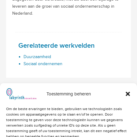
leveren aan de groei van sociaal ondernemerschap in
Nederland.
Gerelateerde werkvelden
Duurzaamheid
Sociaal ondernemen
Toestemming beheren
Hoofdvestiging Labyrinth
Om de beste ervaringen te bieden, gebruiken we technologieën zoals
Amerikalaan 203
cookies om apparaatgegevens op te slaan en/of te openen. Door
3526 VD Utrecht
info@labyrinthonderzoek.nl
toestemming te geven voor deze technologieën kunnen we gegevens
bekijk op Google Maps
verwerken zoals surfgedrag of unieke ID's op deze site. Als u geen
toestemming geeft of uw toestemming intrekt, kan dit een negatief effect
Telefoonnummers
hebben op bepaalde functies en kenmerken.