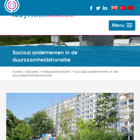
Menu
Sociaal ondernemen in de
duurzaamheidstransitie
home
>
actueel
>
nieuwsberichten
>
sociaal ondernemen in de
duurzaamheidstransitie