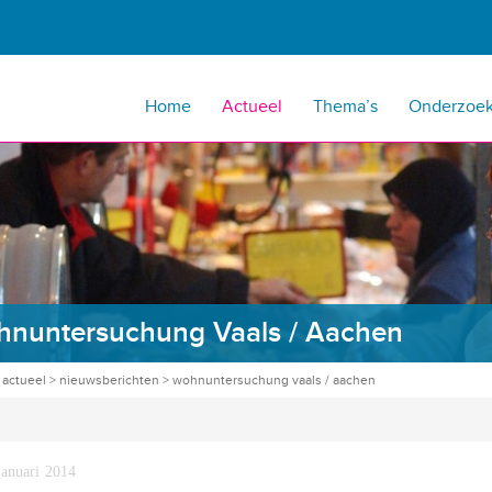
Home
Actueel
Thema’s
Onderzoe
nuntersuchung Vaals / Aachen
>
actueel
>
nieuwsberichten
>
wohnuntersuchung vaals / aachen
januari 2014