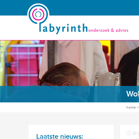
Woh
home
20 
Laatste nieuws: