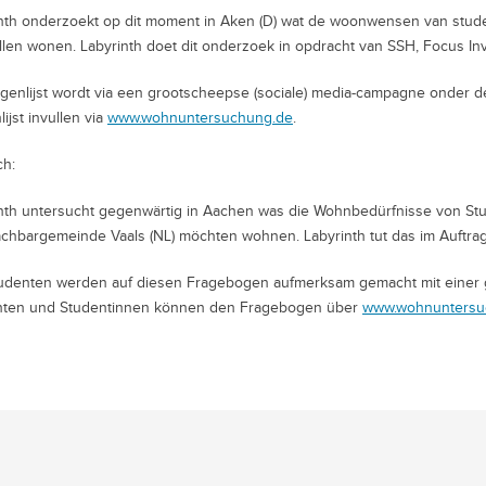
nth onderzoekt op dit moment in Aken (D) wat de woonwensen van studen
illen wonen. Labyrinth doet dit onderzoek in opdracht van SSH, Focus I
genlijst wordt via een grootscheepse (sociale) media-campagne onder 
ijst invullen via
www.wohnuntersuchung.de
.
ch:
nth untersucht gegenwärtig in Aachen was die Wohnbedürfnisse von Stud
chbargemeinde Vaals (NL) möchten wohnen. Labyrinth tut das im Auftra
udenten werden auf diesen Fragebogen aufmerksam gemacht mit einer 
nten und Studentinnen können den Fragebogen über
www.wohnuntersu