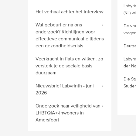
Labyri
Het verhaal achter het interview
(NL) w
Wat gebeurt er na ons
De vra
onderzoek? Richtlijnen voor
vragenl
effectieve communicatie tijdens
een gezondheidscrisis
Deuts
Veerkracht in flats en wijken: zo
Labyri
versterk je de sociale basis
der Na
duurzaam
Die St
Nieuwsbrief Labyrinth - juni
Stude
2026
Onderzoek naar veiligheid van
LHBTQIA+-inwoners in
Amersfoort