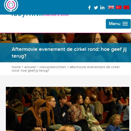
Menu
Aftermovie evenement de cirkel rond: hoe geef jij
terug?
home
>
actueel
>
nieuwsberichten
>
aftermovie evenement de cirkel
rond: hoe geef jij terug?