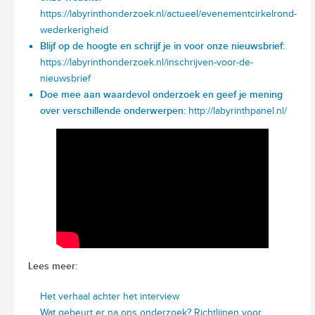
https://labyrinthonderzoek.nl/actueel/evenementcirkelrond-
wederkerigheid
Blijf op de hoogte en schrijf je in voor onze nieuwsbrief:
https://labyrinthonderzoek.nl/inschrijven-voor-de-
nieuwsbrief
Doe mee aan waardevol onderzoek en geef je mening
over verschillende onderwerpen:
http://labyrinthpanel.nl/
Lees meer:
Het verhaal achter het interview
Wat gebeurt er na ons onderzoek? Richtlijnen voor