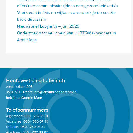
effectieve communicatie tijdens een gezondheidscrisis
Veerkracht in flats en wijken: zo versterk je de sociale
basis duurzaam
Nieuwsbrief Labyrinth – juni 2026
Onderzoek naar veiligheid van LHBTQIA+-inwoners in
Amersfoort
Hoofdvestiging Labyrinth
Amerikalaan 203
3526 VD Utrecht
info@labyrinthonderzoek.nl
bekijk op Google Maps
Telefoonnummers
Algemeen: 030 - 262 71 91
Vacatures: 030 - 760 07 81
Offertes: 030 - 760 07 82
Academy: 030 - 202 83 03