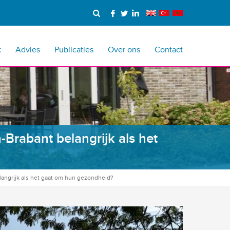
k
Advies
Publicaties
Over ons
Contact
Brabant belangrijk als het
angrijk als het gaat om hun gezondheid?