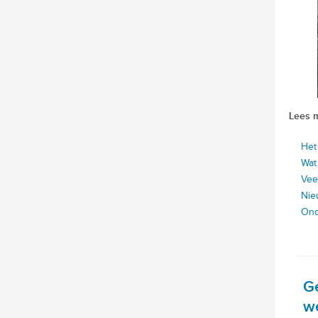
Lees 
Het
Wat
Vee
Nie
Ond
G
w