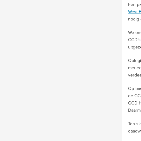
Een p
West-B
nodig 
We ond
GGD’s 
uitgez
Ook gi
met ee
verdee
Op bas
de GGD
GGD Ha
Daarme
Ten sl
daadwe