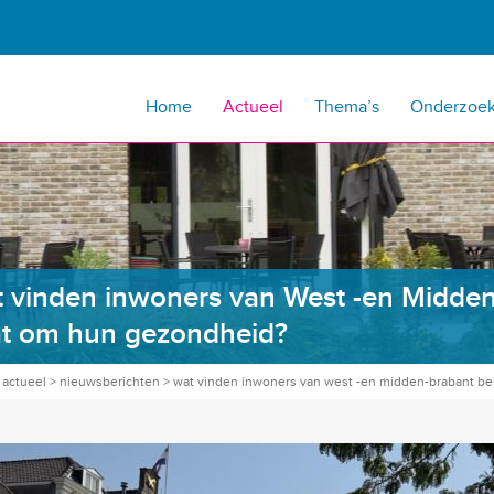
Home
Actueel
Thema’s
Onderzoe
 vinden inwoners van West -en Midden-
t om hun gezondheid?
>
actueel
>
nieuwsberichten
>
wat vinden inwoners van west -en midden-brabant bel