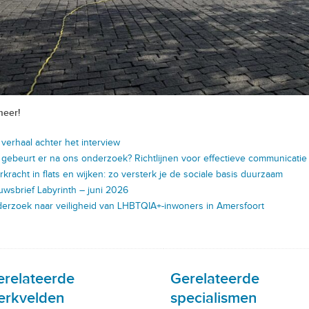
meer!
 verhaal achter het interview
 gebeurt er na ons onderzoek? Richtlijnen voor effectieve communicatie
rkracht in flats en wijken: zo versterk je de sociale basis duurzaam
uwsbrief Labyrinth – juni 2026
erzoek naar veiligheid van LHBTQIA+-inwoners in Amersfoort
erelateerde
Gerelateerde
erkvelden
specialismen