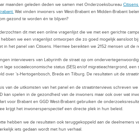
aar maanden geleden deden we samen met Onderzoeksbureau
Citisen
rabant.
Wat vinden inwoners van West-Brabant en Midden-Brabant belan
om gezond te worden én te blijven?
erzochten dit met een online vragenlijst die we met een gerichte cam
hebben we een vragenlijst ontworpen die zo goed mogelijk aansloot bij de
et in het panel van Citisens. Hiermee bereikten we 2152 mensen uit de r
ngen interviewers van Labyrinth de straat op om ondervertegenwoordi
n lage sociaaleconomische status (SES) en/of migratieachtergrond, een
ld over ’s-Hertogenbosch, Breda en Tilburg. De resultaten uit de straati
is van de uitkomsten van het panel en de straatinterviews schreven we 
 kan spelen in de gezondheid van de inwoners maar ook over wat inwon
rt voor Brabant en GGD West-Brabant gebruiken de onderzoeksresulta
e krijgt het inwonersperspectief een directe plek in hun beleid.
otte hebben we de resultaten ook teruggekoppeld aan de deelnemers va
rkelijk iets gedaan wordt met hun verhaal.