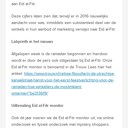
aan Eid al-Fitr.
Deze cijfers laten zien dat, terwijl er in 2016 nauwelijks
aandacht voor was, inmiddels een substantieel deel van de
winkels in hun aanbod of marketing verwijst naar Eid al‑Fitr.
Labyrinth in het nieuws
Afgelopen week is de ramadan begonnen en hierdoor
wordt er door de pers ook stilgestaan bij Eid al-Fitr. Onze
Eid al-Fitr monitor is benoemd in de Trouw. Lees hier het
artikel:
https://www.trouw.nl/religie-filosofie/in-de-utrechtse-
kanaalstraat-hangt-voor-het-eerst-feestverlichting-voor-de-
ramadan-hoe-winkeliers-de-moslimklant-
omarmen~be313619/
’
Uitbreiding Eid al-Fitr monitor
Ook dit jaar voeren we de Eid al-Fitr monitor uit, via online
onderzoek en fysiek onderzoek met mystery shoppers.