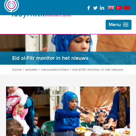
Menu
Eid al-Fitr monitor in het nieuws
home
>
actueel
>
nieuwsberichten
>
eid al-fitr monitor in het nieuws