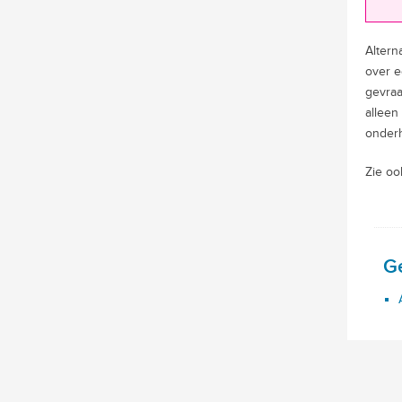
Altern
over e
gevraa
alleen
onderh
Zie oo
G