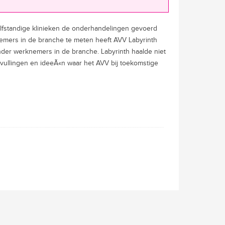
lfstandige klinieken de onderhandelingen gevoerd
emers in de branche te meten heeft AVV Labyrinth
nder werknemers in de branche. Labyrinth haalde niet
ullingen en ideeÃ«n waar het AVV bij toekomstige