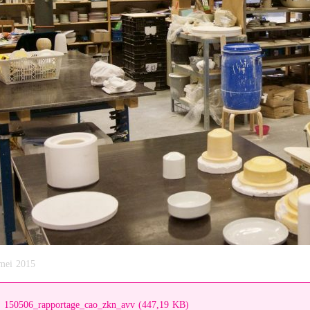
mei 2015
150506_rapportage_cao_zkn_avv (447,19 KB)