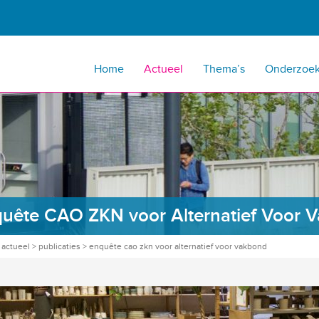
Home
Actueel
Thema’s
Onderzoe
uête CAO ZKN voor Alternatief Voor 
>
actueel
>
publicaties
>
enquête cao zkn voor alternatief voor vakbond