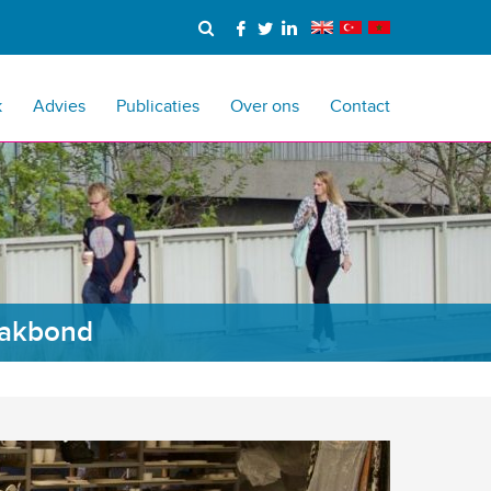
k
Advies
Publicaties
Over ons
Contact
Vakbond