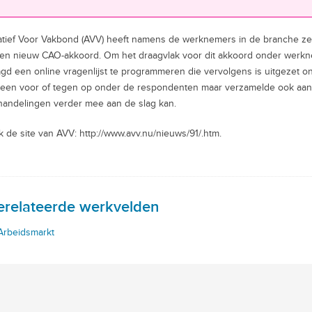
atief Voor Vakbond (AVV) heeft namens de werknemers in de branche ze
en nieuw CAO-akkoord. Om het draagvlak voor dit akkoord onder werkn
gd een online vragenlijst te programmeren die vervolgens is uitgezet o
 een voor of tegen op onder de respondenten maar verzamelde ook aanv
andelingen verder mee aan de slag kan.
k de site van AVV: http://www.avv.nu/nieuws/91/.htm.
erelateerde werkvelden
Arbeidsmarkt