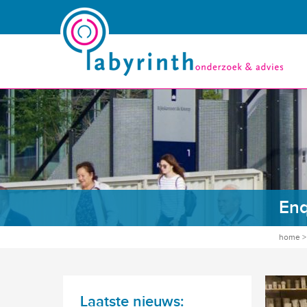
Enq
home
Laatste nieuws: