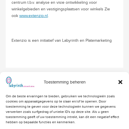
centrum t.b.v. analyse en visie ontwikkeling voor
winkelgebieden en vestigingsplaatsen voor winkels Zie
ook
www.extenzio.nl
.
Extenzio is een initiatief van Labyrinth en Platemarketing
Toestemming beheren
Hoofdvestiging Labyrinth
Om de beste ervaringen te bieden, gebruiken we technologieën zoals
Amerikalaan 203
cookies om apparaatgegevens op te slaan en/of te openen. Door
3526 VD Utrecht
info@labyrinthonderzoek.nl
toestemming te geven voor deze technologieën kunnen we gegevens
bekijk op Google Maps
verwerken zoals surfgedrag of unieke ID's op deze site. Als u geen
toestemming geeft of uw toestemming intrekt, kan dit een negatief effect
Telefoonnummers
hebben op bepaalde functies en kenmerken.
Algemeen: 030 - 262 71 91