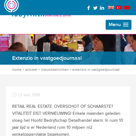
Menu
Extenzio in vastgoedjournaal
home
>
actueel
>
nieuwsberichten
>
extenzio in vastgoedjournaal
13 mei 2008
RETAIL REAL ESTATE: OVERSCHOT OF SCHAARSTE?
VITALITEIT EIST VERNIEUWING! Enkele maanden geleden
sloeg het Hoofd Bedrijfschap Detailhandel alarm: In ruim 10
jaar tijd is er Nederland ruim 10 miljoen m2
winkeloppervlakte bijgekomen.