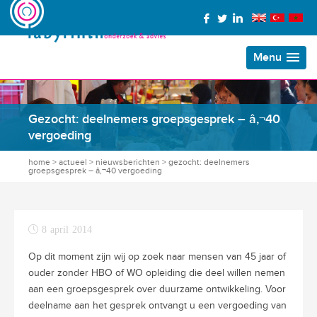
Menu
Gezocht: deelnemers groepsgesprek – â‚¬40
vergoeding
home
>
actueel
>
nieuwsberichten
>
gezocht: deelnemers
groepsgesprek – â‚¬40 vergoeding
8 april 2014
Op dit moment zijn wij op zoek naar mensen van 45 jaar of
ouder zonder HBO of WO opleiding die deel willen nemen
aan een groepsgesprek over duurzame ontwikkeling. Voor
deelname aan het gesprek ontvangt u een vergoeding van