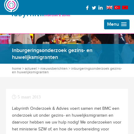
Menu
Inburgeringsonderzoek gezins- en
huwelijksmigranten
home
>
actueel
>
nieuwsberichten
>
inburgeringsonderzoek gezins-
en huwelijksmigranten
5 maart 2013
Labyrinth Onderzoek & Advies voert samen met BMC een
onderzoek uit onder gezins- en huwelijksmigranten en
daarvoor hebben we uw hulp nodig! We onderzoeken voor
het ministerie SZW of, en hoe de voorbereiding voor