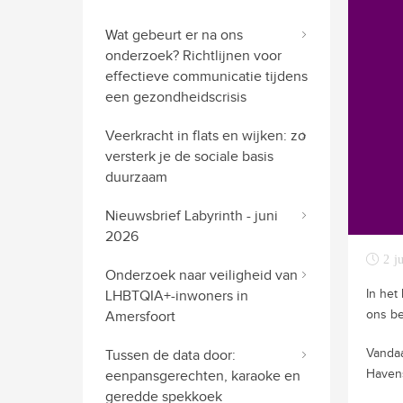
Wat gebeurt er na ons
onderzoek? Richtlijnen voor
effectieve communicatie tijdens
een gezondheidscrisis
Veerkracht in flats en wijken: zo
versterk je de sociale basis
duurzaam
Nieuwsbrief Labyrinth - juni
2026
2 j
Onderzoek naar veiligheid van
In het
LHBTQIA+-inwoners in
ons b
Amersfoort
Vandaa
Tussen de data door:
Havens
eenpansgerechten, karaoke en
geredde spekkoek