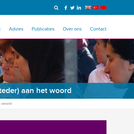
k
Advies
Publicaties
Over ons
Contact
steder) aan het woord
et woord