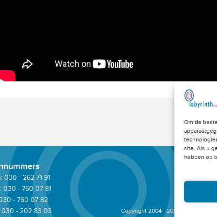
Om de beste
apparaatgeg
technologie
site. Als u 
hebben op b
onnummers
 030 - 262 71 91
: 030 - 760 07 81
 030 - 760 07 82
 030 - 202 83 03
Copyright 2004 - 2023 © -
Klacht me