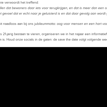
ie verwoordt het treffend:
llen dat bewoners daar iets voor terugkrijgen, en dat is meer dan een o
t gevoel dat er echt naar je geluisterd is en dat daar gevolg aan wordt
uit naadloos aan bij ons jubileummotto:
oog voor mensen en een hart voo
 21-jarig bestaan te vieren, organiseren we in het najaar een informati
 is. Houd onze socials in de gaten: de save the date volgt volgende we