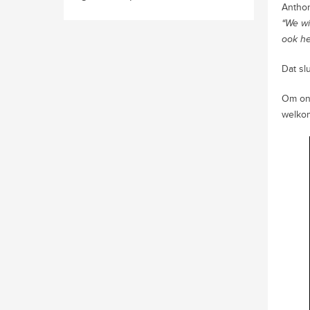
Anthon
“We wi
ook he
Dat sl
Om ons
welkom