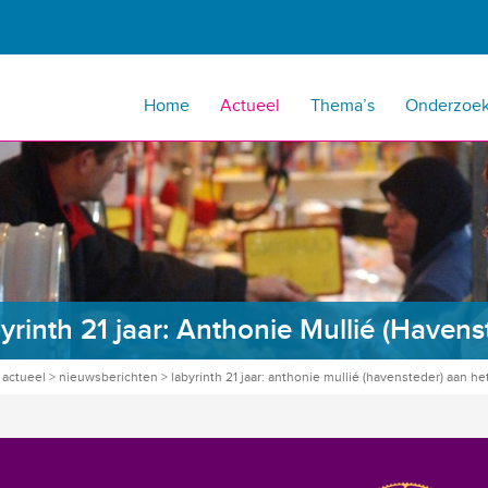
Home
Actueel
Thema’s
Onderzoe
yrinth 21 jaar: Anthonie Mullié (Haven
>
actueel
>
nieuwsberichten
>
labyrinth 21 jaar: anthonie mullié (havensteder) aan h