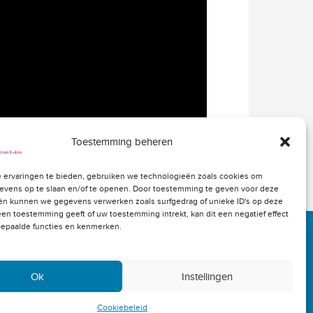
Toestemming beheren
 ervaringen te bieden, gebruiken we technologieën zoals cookies om
evens op te slaan en/of te openen. Door toestemming te geven voor deze
ën kunnen we gegevens verwerken zoals surfgedrag of unieke ID's op deze
geen toestemming geeft of uw toestemming intrekt, kan dit een negatief effect
epaalde functies en kenmerken.
Ok
Instellingen
lden
Cookiebeleid
Privacybeleid
Disclaimer
site:
De Heren Van
Cookiebeleid