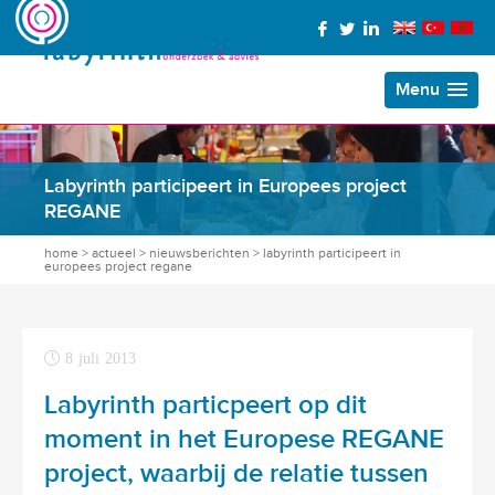
Menu
Labyrinth participeert in Europees project
REGANE
home
>
actueel
>
nieuwsberichten
>
labyrinth participeert in
europees project regane
8 juli 2013
Labyrinth particpeert op dit
moment in het Europese REGANE
project, waarbij de relatie tussen