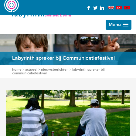
Menu
Labyrinth spreker bij Communicatiefestival
home
>
actueel
>
nieuwsberichten
>
labyrinth spreker bij
communicatiefestival