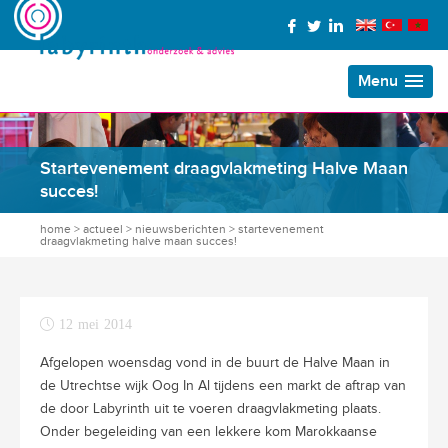
Menu
Startevenement draagvlakmeting Halve Maan
succes!
home
>
actueel
>
nieuwsberichten
>
startevenement
draagvlakmeting halve maan succes!
12 mei 2014
Afgelopen woensdag vond in de buurt de Halve Maan in
de Utrechtse wijk Oog In Al tijdens een markt de aftrap van
de door Labyrinth uit te voeren draagvlakmeting plaats.
Onder begeleiding van een lekkere kom Marokkaanse