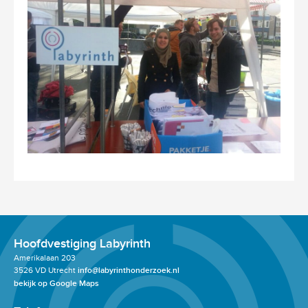
Hoofdvestiging Labyrinth
Amerikalaan 203
3526 VD Utrecht
info@labyrinthonderzoek.nl
bekijk op Google Maps