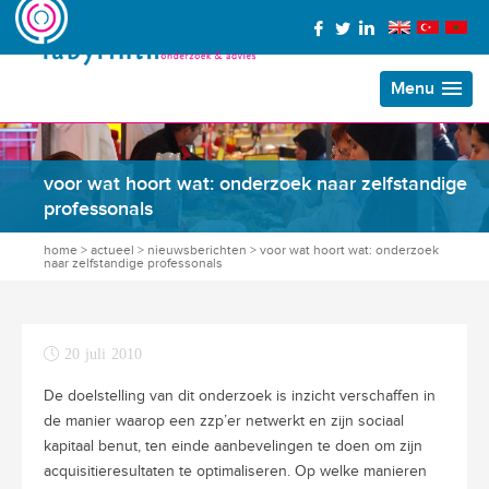
Menu
voor wat hoort wat: onderzoek naar zelfstandige
professonals
home
>
actueel
>
nieuwsberichten
>
voor wat hoort wat: onderzoek
naar zelfstandige professonals
20 juli 2010
De doelstelling van dit onderzoek is inzicht verschaffen in
de manier waarop een zzp’er netwerkt en zijn sociaal
kapitaal benut, ten einde aanbevelingen te doen om zijn
acquisitieresultaten te optimaliseren. Op welke manieren