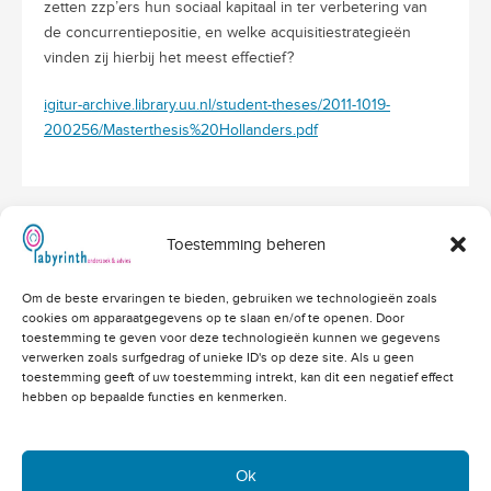
zetten zzp’ers hun sociaal kapitaal in ter verbetering van
de concurrentiepositie, en welke acquisitiestrategieën
vinden zij hierbij het meest effectief?
igitur-archive.library.uu.nl/student-theses/2011-1019-
200256/Masterthesis%20Hollanders.pdf
Toestemming beheren
Hoofdvestiging Labyrinth
Om de beste ervaringen te bieden, gebruiken we technologieën zoals
Amerikalaan 203
cookies om apparaatgegevens op te slaan en/of te openen. Door
3526 VD Utrecht
info@labyrinthonderzoek.nl
toestemming te geven voor deze technologieën kunnen we gegevens
bekijk op Google Maps
verwerken zoals surfgedrag of unieke ID's op deze site. Als u geen
toestemming geeft of uw toestemming intrekt, kan dit een negatief effect
Telefoonnummers
hebben op bepaalde functies en kenmerken.
Algemeen: 030 - 262 71 91
Vacatures: 030 - 760 07 81
Offertes: 030 - 760 07 82
Ok
Academy: 030 - 202 83 03