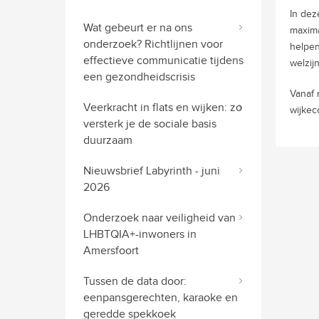
In dez
Wat gebeurt er na ons
maxima
onderzoek? Richtlijnen voor
helpen
effectieve communicatie tijdens
welzij
een gezondheidscrisis
Vanaf 
Veerkracht in flats en wijken: zo
wijkec
versterk je de sociale basis
duurzaam
Nieuwsbrief Labyrinth - juni
2026
Onderzoek naar veiligheid van
LHBTQIA+-inwoners in
Amersfoort
Tussen de data door:
eenpansgerechten, karaoke en
geredde spekkoek