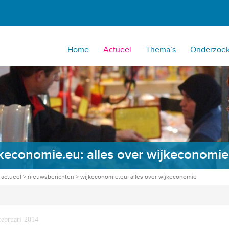
Home
Actueel
Thema’s
Onderzoe
keconomie.eu: alles over wijkeconomie
>
actueel
>
nieuwsberichten
>
wijkeconomie.eu: alles over wijkeconomie
februari 2014