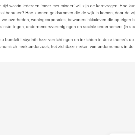
e tijd waarin iedereen ‘meer met minder’ wil, zijn de kernvragen: Hoe k
al benutten? Hoe kunnen geldstromen die de wijk in komen, door de wi
 we overheden, woningcorporaties, bewonersinitiatieven die op eigen 
nsinstellingen, ondernemersverenigingen en sociale ondernemers (in sp
nu bundelt Labyrinth haar verrichtingen en inzichten in deze thema’s op
onomisch marktonderzoek, het zichtbaar maken van ondernemers in de w