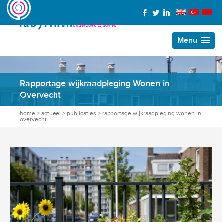
Menu
Rapportage wijkraadpleging Wonen in
Overvecht
home
>
actueel
>
publicaties
>
rapportage wijkraadpleging wonen in
overvecht