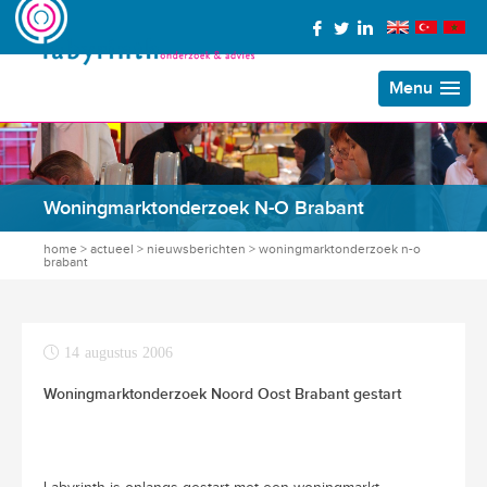
Menu
Woningmarktonderzoek N-O Brabant
home
>
actueel
>
nieuwsberichten
>
woningmarktonderzoek n-o
brabant
14 augustus 2006
Woningmarktonderzoek Noord Oost Brabant gestart