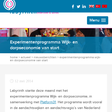
Menu
Experimentenprogramma Wijk- en
dorpseconomie van start
home
>
actueel
>
nieuwsberichten
>
experimentenprogramma wijk-
en dorpseconomie van start
12 mei 2014
Labyrinth startte deze maand met het
experimentenprogramma Wijk- en dorpseconomie, in
samenwerking met
Platform31
. Het programma wordt vooral
in de aandachtswijken en aandachtsregio’s van Nederland