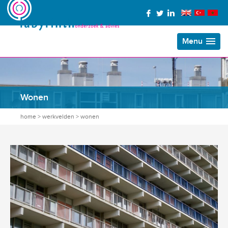
Menu
Wonen
home
>
werkvelden
>
wonen