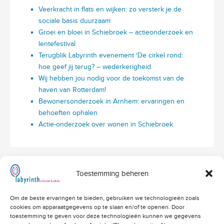
Veerkracht in flats en wijken: zo versterk je de
sociale basis duurzaam
Groei en bloei in Schiebroek – actieonderzoek en
lentefestival
Terugblik Labyrinth evenement ‘De cirkel rond:
hoe geef jij terug? – wederkerigheid
Wij hebben jou nodig voor de toekomst van de
haven van Rotterdam!
Bewonersonderzoek in Arnhem: ervaringen en
behoeften ophalen
Actie-onderzoek over wonen in Schiebroek
Toestemming beheren
Hoofdvestiging Labyrinth
Om de beste ervaringen te bieden, gebruiken we technologieën zoals
Amerikalaan 203
cookies om apparaatgegevens op te slaan en/of te openen. Door
3526 VD Utrecht
info@labyrinthonderzoek.nl
toestemming te geven voor deze technologieën kunnen we gegevens
bekijk op Google Maps