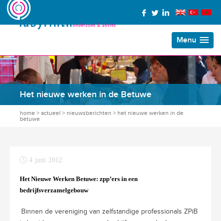
Menu
Het nieuwe werken in de Betuwe
home
>
actueel
>
nieuwsberichten
>
het nieuwe werken in de
betuwe
4 juni 2012
Het Nieuwe Werken Betuwe: zpp’ers in een
bedrijfsverzamelgebouw
Binnen de vereniging van zelfstandige professionals ZPiB