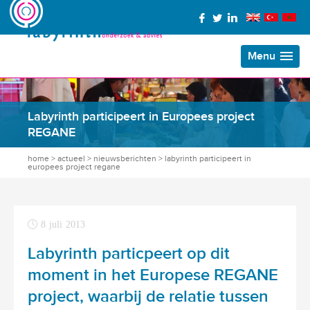
Menu
Labyrinth participeert in Europees project
REGANE
home
>
actueel
>
nieuwsberichten
>
labyrinth participeert in
europees project regane
8 juli 2013
Labyrinth particpeert op dit
moment in het Europese REGANE
project, waarbij de relatie tussen