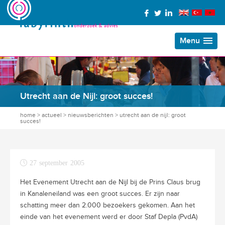
Menu
Utrecht aan de Nijl: groot succes!
home
>
actueel
>
nieuwsberichten
>
utrecht aan de nijl: groot
succes!
27 september 2005
Het Evenement Utrecht aan de Nijl bij de Prins Claus brug
in Kanaleneiland was een groot succes. Er zijn naar
schatting meer dan 2.000 bezoekers gekomen. Aan het
einde van het evenement werd er door Staf Depla (PvdA)