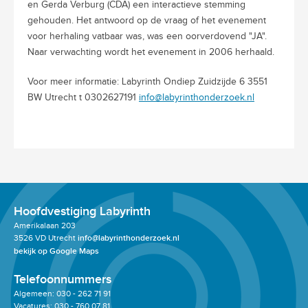
en Gerda Verburg (CDA) een interactieve stemming
gehouden. Het antwoord op de vraag of het evenement
voor herhaling vatbaar was, was een oorverdovend "JA".
Naar verwachting wordt het evenement in 2006 herhaald.
Voor meer informatie: Labyrinth Ondiep Zuidzijde 6 3551
BW Utrecht t 0302627191
info@labyrinthonderzoek.nl
Hoofdvestiging Labyrinth
Amerikalaan 203
3526 VD Utrecht
info@labyrinthonderzoek.nl
bekijk op Google Maps
Telefoonnummers
Algemeen: 030 - 262 71 91
Vacatures: 030 - 760 07 81