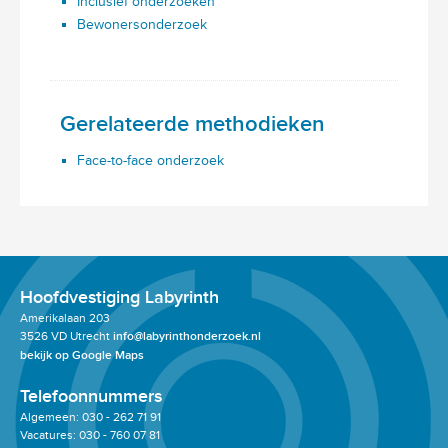
Inclusief onderzoeken
Bewonersonderzoek
Gerelateerde methodieken
Face-to-face onderzoek
Hoofdvestiging Labyrinth
Amerikalaan 203
3526 VD Utrecht
info@labyrinthonderzoek.nl
bekijk op Google Maps
Telefoonnummers
Algemeen: 030 - 262 71 91
Vacatures: 030 - 760 07 81