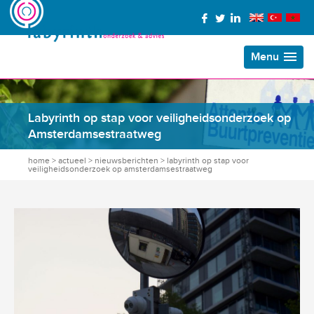
Menu
Labyrinth op stap voor veiligheidsonderzoek op
Amsterdamsestraatweg
home
>
actueel
>
nieuwsberichten
>
labyrinth op stap voor
veiligheidsonderzoek op amsterdamsestraatweg