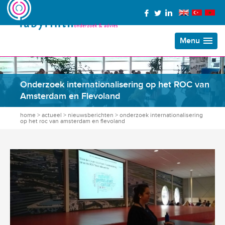
Menu
Onderzoek internationalisering op het ROC van
Amsterdam en Flevoland
home
>
actueel
>
nieuwsberichten
>
onderzoek internationalisering
op het roc van amsterdam en flevoland