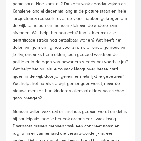
participatie. Hoe komt dit? Dit komt vaak doordat wijken als
Kanaleneiland al decennia lang in de picture staan en hele
‘projectencarroussels’ over de vloer hebben gekregen om
de wijk te helpen en mensen zich aan de andere kant
afvragen: Wat helpt het nou echt? Kan ik hier met alle
gentrificatie straks nog betaalbaar wonen? Wat heeft het
delen van je mening nou voor zin, als er onder je neus van
je flat, ondanks het melden, toch gedeald wordt en de
politie er in de ogen van bewoners steeds net voorbij rijdt?
Wat helpt het nu, als je zo vaak klaagt over het te hard
rijden in de wijk door jongeren, er niets lijkt te gebeuren?
Wat helpt het nu als de wijk gemengder wordt, maar de
nieuwe mensen hun kinderen allemaal elders naar school
gaan brengen?
Mensen willen vaak dat er snel iets gedaan wordt en dat is
bij participatie, hoe je het ook organiseert, vaak lastig.
Daarnaast missen mensen vaak een concreet naam en
rugnummer van iemand die verantwoordelijk is, een
mobiel. Dat is de kracht van bijvoorbeeld het informele