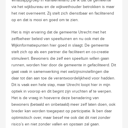
Whatsappgroep in Kanaleneiland zie ik dat de gemeente
via het wijkbureau en de wijkwethouder betrokken is maar
het niet overneemt. Zij stelt zich dienstbaar en faciliterend
op en dat is mooi en goed om te zien.
Het is mijn ervaring dat de gemeente Utrecht met het
zelfbeheer beleid van speeltuinen en nu ook met de
Wijkinformatiepunten hier goed in slaagt. De gemeente
stelt zich op als een partner die faciliteert en co-creatie
stimuleert. Bewoners die zelf een speeltuin willen gaan
runnen, worden hier door de gemeente in gefaciliteerd. Dit
gaat vaak in samenwerking met welzijnsinstellingen die
daar tot dan aan toe de verantwoordelijkheid voor hadden.
Dit is vaak een hele stap, maar Utrecht loopt hier in mijn
optiek in voorop en dit begint zijn vruchten af te werpen.
Het is de vraag in hoeverre deze benadering van
bewoners (betaald en onbetaald) meer zelf laten doen, ook
breder kan worden toegepast op participatie. Ik ben daar
optimistisch over, maar besef me ook dat dit niet zonder
risico’s en niet zonder vallen en opstaan zal gaan.