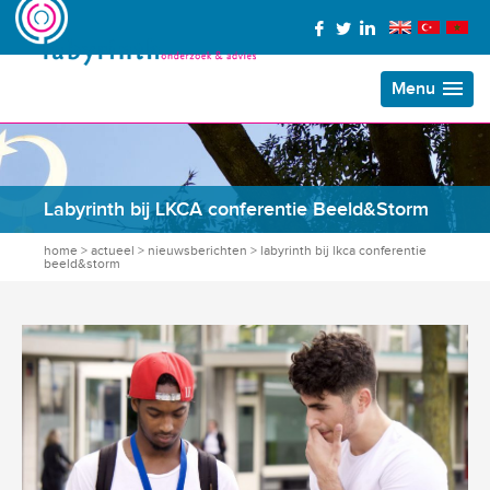
Menu
Labyrinth bij LKCA conferentie Beeld&Storm
home
>
actueel
>
nieuwsberichten
>
labyrinth bij lkca conferentie
beeld&storm