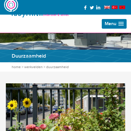
Menu
Duurzaamheid
home
>
werkvelden
>
duurzaamheid