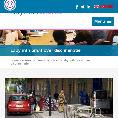
Menu
Labyrinth praat over discriminatie
home
>
actueel
>
nieuwsberichten
>
labyrinth praat over
discriminatie