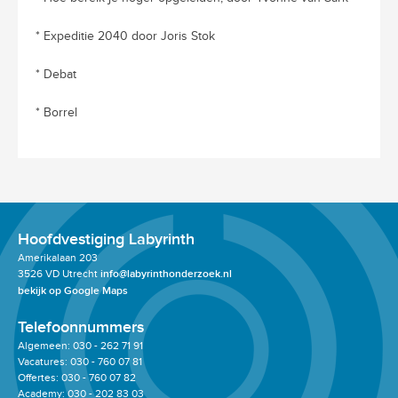
* Expeditie 2040 door Joris Stok
* Debat
* Borrel
Hoofdvestiging Labyrinth
Amerikalaan 203
3526 VD Utrecht
info@labyrinthonderzoek.nl
bekijk op Google Maps
Telefoonnummers
Algemeen: 030 - 262 71 91
Vacatures: 030 - 760 07 81
Offertes: 030 - 760 07 82
Academy: 030 - 202 83 03