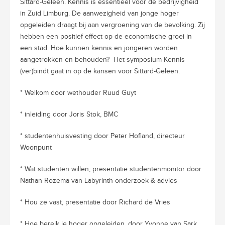
Sittard-Geleen. Kennis is essentieel voor de bedrijvigheid
in Zuid Limburg. De aanwezigheid van jonge hoger
opgeleiden draagt bij aan vergroening van de bevolking. Zij
hebben een positief effect op de economische groei in
een stad. Hoe kunnen kennis en jongeren worden
aangetrokken en behouden? Het symposium Kennis
(ver)bindt gaat in op de kansen voor Sittard-Geleen.
* Welkom door wethouder Ruud Guyt
* inleiding door Joris Stok, BMC
* studentenhuisvesting door Peter Hofland, directeur
Woonpunt
* Wat studenten willen, presentatie studentenmonitor door
Nathan Rozema van Labyrinth onderzoek & advies
* Hou ze vast, presentatie door Richard de Vries
* Hoe bereik je hoger opgeleiden, door Yvonne van Sark