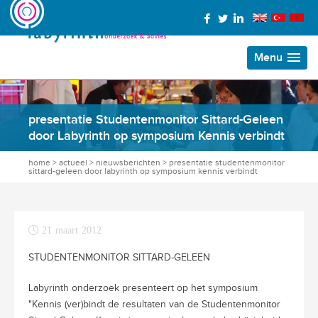
Menu
presentatie Studentenmonitor Sittard-Geleen
door Labyrinth op symposium Kennis verbindt
home
>
actueel
>
nieuwsberichten
>
presentatie studentenmonitor
sittard-geleen door labyrinth op symposium kennis verbindt
21 maart 2012
STUDENTENMONITOR SITTARD-GELEEN
Labyrinth onderzoek presenteert op het symposium
"Kennis (ver)bindt de resultaten van de Studentenmonitor