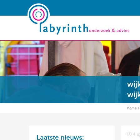
wij
wij
home
4 a
Laatste nieuws: