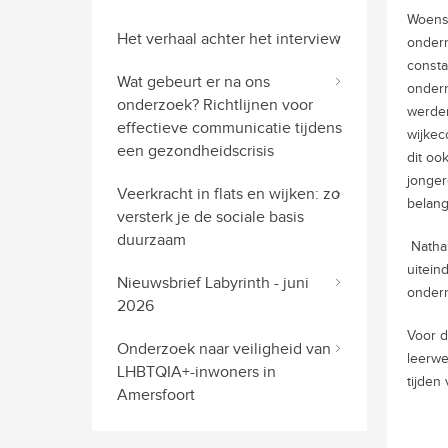
Woensd
Het verhaal achter het interview
ondern
consta
Wat gebeurt er na ons
ondern
onderzoek? Richtlijnen voor
werden
effectieve communicatie tijdens
wijkec
een gezondheidscrisis
dit oo
jonger
Veerkracht in flats en wijken: zo
belang
versterk je de sociale basis
duurzaam
Nathan
uitein
Nieuwsbrief Labyrinth - juni
onder
2026
Voor d
Onderzoek naar veiligheid van
leerwe
LHBTQIA+-inwoners in
tijden
Amersfoort