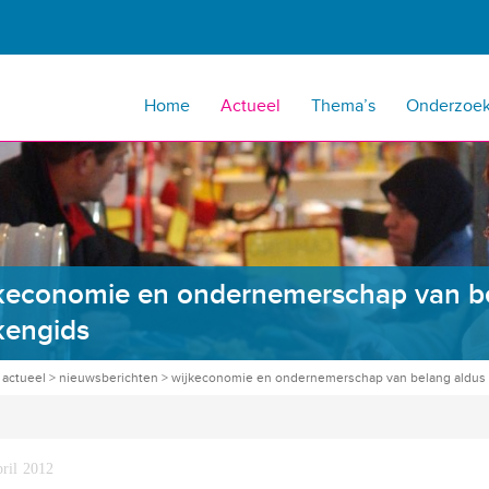
Home
Actueel
Thema’s
Onderzoe
keconomie en ondernemerschap van be
kengids
>
actueel
>
nieuwsberichten
>
wijkeconomie en ondernemerschap van belang aldus 
pril 2012