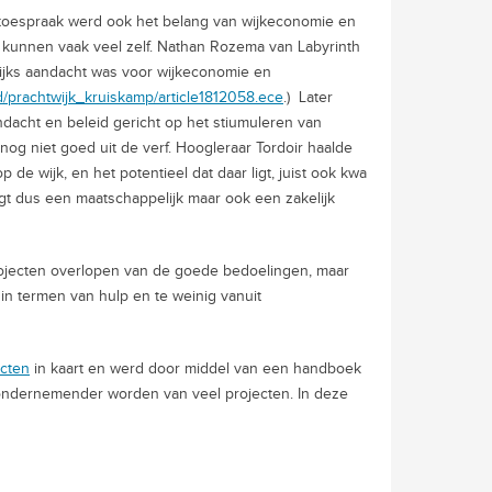
r toespraak werd ook het belang van wijkeconomie en
unnen vaak veel zelf. Nathan Rozema van Labyrinth
lijks aandacht was voor wijkeconomie en
d/prachtwijk_kruiskamp/article1812058.ece
.) Later
acht en beleid gericht op het stiumuleren van
g niet goed uit de verf. Hoogleraar Tordoir haalde
 de wijk, en het potentieel dat daar ligt, juist ook kwa
igt dus een maatschappelijk maar ook een zakelijk
rojecten overlopen van de goede bedoelingen, maar
t in termen van hulp en te weinig vanuit
ecten
in kaart en werd door middel van een handboek
ondernemender worden van veel projecten. In deze