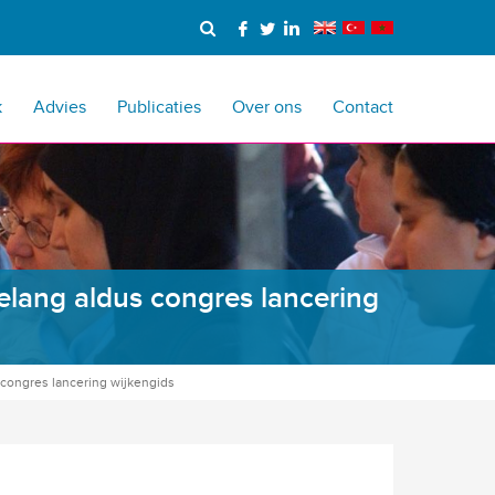
k
Advies
Publicaties
Over ons
Contact
lang aldus congres lancering
congres lancering wijkengids