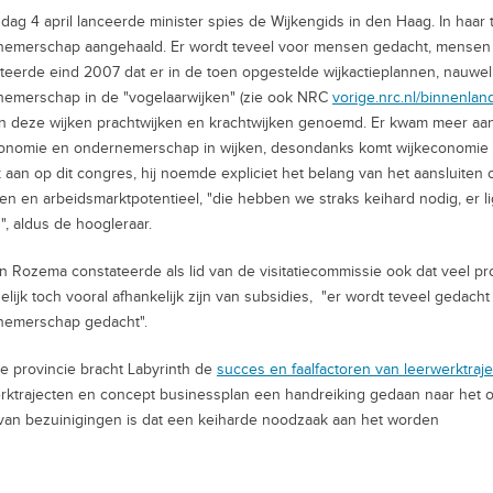
ag 4 april lanceerde minister spies de Wijkengids in den Haag. In haa
emerschap aangehaald. Er wordt teveel voor mensen gedacht, mensen k
teerde eind 2007 dat er in de toen opgestelde wijkactieplannen, nauwe
emerschap in de "vogelaarwijken" (zie ook NRC
vorige.nrc.nl/binnenlan
 deze wijken prachtwijken en krachtwijken genoemd. Er kwam meer aand
onomie en ondernemerschap in wijken, desondanks komt wijkeconomie no
k aan op dit congres, hij noemde expliciet het belang van het aansluiten op
en en arbeidsmarktpotentieel, "die hebben we straks keihard nodig, er l
", aldus de hoogleraar.
 Rozema constateerde als lid van de visitatiecommissie ook dat veel p
delijk toch vooral afhankelijk zijn van subsidies, "er wordt teveel gedach
nemerschap gedacht".
e provincie bracht Labyrinth de
succes en faalfactoren van leerwerktraj
rktrajecten en concept businessplan een handreiking gedaan naar het 
 van bezuinigingen is dat een keiharde noodzaak aan het worden